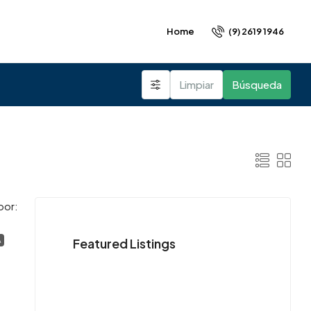
(9) 2619 1946
Home
Limpiar
Búsqueda
por:
Featured Listings
A